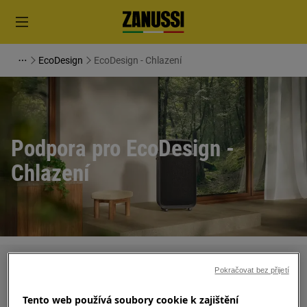
EcoDesign
EcoDesign - Chlazení
Podpora pro EcoDesign -
Chlazení
Hledejte v našich podporných článcích
Pokračovat bez přijetí
Tento web používá soubory cookie k zajištění