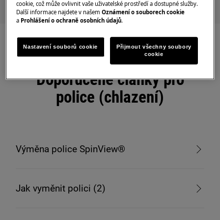
cookie, což může ovlivnit vaše uživatelské prostředí a dostupné služby.
Další informace najdete v našem
Oznámení o souborech cookie
a
Prohlášení o ochraně osobních údajů
.
Nastavení souborů cookie
Přijmout všechny soubory
cookie
Doporučené články pro
police (chlazení)
Výměna police SpinView®
Jak vyměnit polici (2)