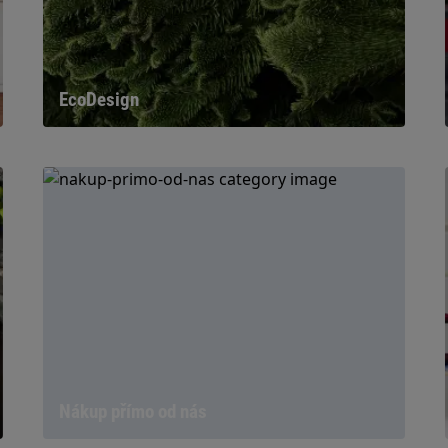
EcoDesign
Nákup přímo od nás