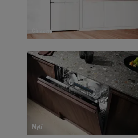
Chlazení
Mytí