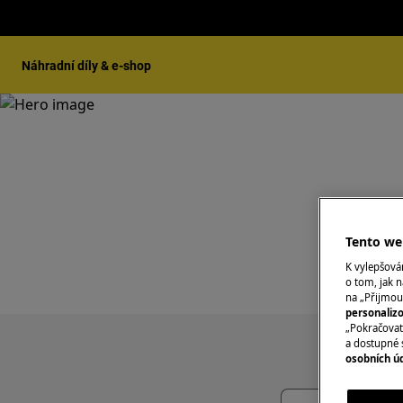
Náhradní díly & e-shop
Tento web
K vylepšov
o tom, jak n
na „Přijmou
personaliz
„Pokračovat 
a dostupné 
osobních ú