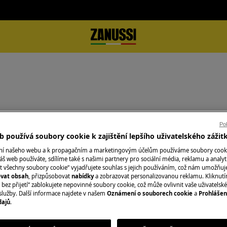
Podpora
Pok
 používá soubory cookie k zajištění lepšího uživatelského zážit
ání našeho webu a k propagačním a marketingovým účelům používáme soubory cook
áš web používáte, sdílíme také s našimi partnery pro sociální média, reklamu a analyt
t všechny soubory cookie“ vyjadřujete souhlas s jejich používáním, což nám umožňuj
ovat obsah
, přizpůsobovat
nabídky
a zobrazovat personalizovanou reklamu. Kliknut
bez přijetí“ zablokujete nepovinné soubory cookie, což může ovlivnit vaše uživatelské
služby. Další informace najdete v našem
Oznámení o souborech cookie
a
Prohlášen
Hledejte v našich podporných článcích
dajů
.