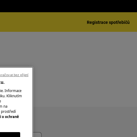
Registrace spotřebičů
račovat bez přijetí
ku.
ie. Informace
iku. Kliknutím
e
ím na
 prostředí
í o ochraně