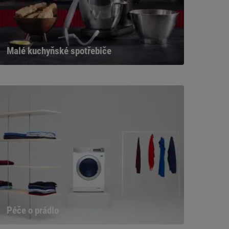
Malé kuchyňské spotřebiče
Péče o prádlo