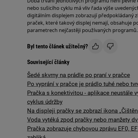
Doba trvání jednotlivých programů není pevně
nebo sušicího cyklu má vliv řada výše uvedených
digitálním displejem zobrazují předpokládaný z
praček, které takový displej nemají, obsahuje
parametrech nejčastěji používaných programů.
Byl tento článek užitečný?
Související články
Šedé skvrny na prádle po praní v pračce
Po vyprání v pračce je prádlo tuhé nebo tv
Pračka s konektivitou - aplikace neustále 
cyklus údržby
Na displeji pračky se zobrazí ikona „Čiště
Voda vytéká zpod pračky nebo manžety dv
Pračka zobrazuje chybovou zprávu EF0, EF
zabliká