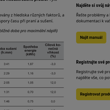
Najděte si svůj ná
ovány z hlediska různých faktorů, a
Řešte problémy a 
pory času při praní a sušení.
dokumentaci k va
bližná doba pro maximální náplň)
Najít manuál
Registrujte své p
Registrujte své p
najděte vše, co po
Registrovat prod