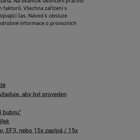
 daná. Na okamžik ukončení pracího
 faktorů. Všechna zařízení s
bývající čas. Návod k obsluze
 podrobné informace o provozních
rdé
vyžaduje, aby byl proveden
ní bubnu“
ířek
o, EF3, nebo 15x zapípá / 15x