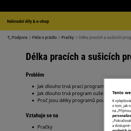
Náhradní díly & e-shop
Podpora
Péče o prádlo
Pračky
Délka pracích a sušicích pr
Délka pracích a sušicích p
Problém
Jak dlouho trvá prací program?
Tento web
Jak dlouho trvá program sušení?
Proč jsou délky programů pouze orientačn
K vylepšov
o tom, jak n
na „Přijmou
Vztahuje se na
personaliz
„Pokračovat 
a dostupné 
Pračky
osobních ú