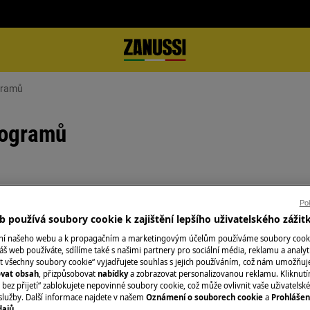
ogramů
rogramů
Objednejte si serv
Pok
 používá soubory cookie k zajištění lepšího uživatelského zážit
V oblasti, ve kter
í?
ání našeho webu a k propagačním a marketingovým účelům používáme soubory cook
Fixní cena servisu
áš web používáte, sdílíme také s našimi partnery pro sociální média, reklamu a analyt
kvalifikovaní servi
t všechny soubory cookie“ vyjadřujete souhlas s jejich používáním, což nám umožňuj
nejprve zkontrolu
ovat obsah
, přizpůsobovat
nabídky
a zobrazovat personalizovanou reklamu. Kliknut
bez přijetí“ zablokujete nepovinné soubory cookie, což může ovlivnit vaše uživatelské
případě potřeby v
služby. Další informace najdete v našem
Oznámení o souborech cookie
a
Prohlášen
službu poskytujem
dajů
.