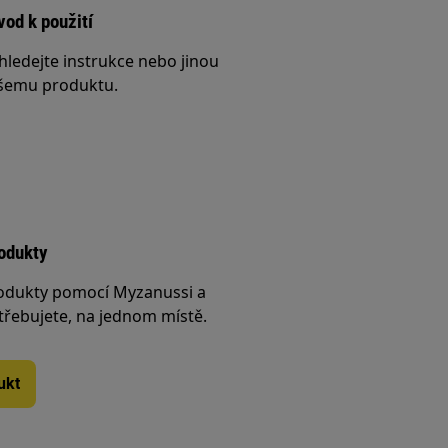
vod k použití
hledejte instrukce nebo jinou
šemu produktu.
rodukty
rodukty pomocí Myzanussi a
třebujete, na jednom místě.
ukt