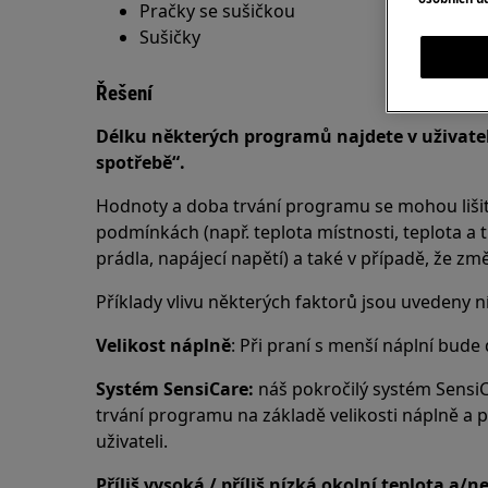
Pračky se sušičkou
Sušičky
Řešení
Délku některých programů najdete v uživatels
spotřebě“.
Hodnoty a doba trvání programu se mohou lišit 
podmínkách (např. teplota místnosti, teplota a t
prádla, napájecí napětí) a také v případě, že z
Příklady vlivu některých faktorů jsou uvedeny n
Velikost náplně
: Při praní s menší náplní bude 
Systém SensiCare:
náš pokročilý systém Sensi
trvání programu na základě velikosti náplně a p
uživateli.
Příliš vysoká / příliš nízká okolní teplota a