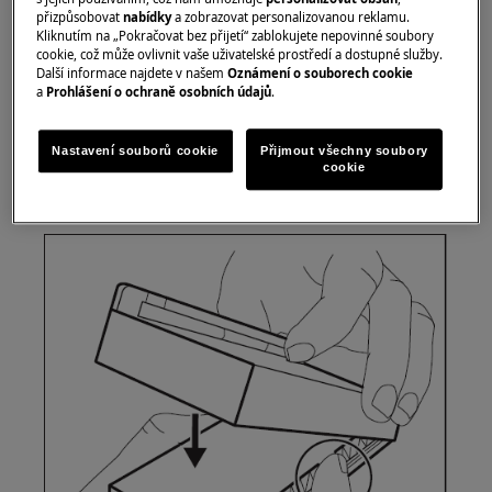
přizpůsobovat
nabídky
a zobrazovat personalizovanou reklamu.
Kliknutím na „Pokračovat bez přijetí“ zablokujete nepovinné soubory
cookie, což může ovlivnit vaše uživatelské prostředí a dostupné služby.
Další informace najdete v našem
Oznámení o souborech cookie
a
Prohlášení o ochraně osobních údajů
.
Nastavení souborů cookie
Přijmout všechny soubory
3. Držte filtr dole a zavírejte plastové pouzdro,
cookie
dokud neuslyšíte cvaknutí.