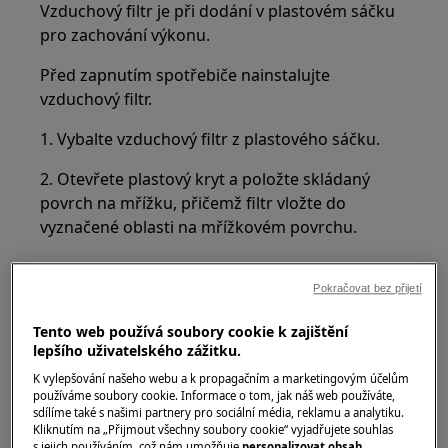
Vzduchový filtr je při dodání v plastovém sáčku
pro zachování výkonu.
Před zapnutím spotřebiče nainstalujte
vzduchový filtr.
1. Vybalte vzduchový filtr z plastového sáčku.
2. Otevřete plastový kryt a položte skládaný
povrch na mřížku, přičemž filtr vložte do
vyznačené oblasti na mřížkovém povrchu.
Pokračovat bez přijetí
Tento web používá soubory cookie k zajištění
lepšího uživatelského zážitku.
K vylepšování našeho webu a k propagačním a marketingovým účelům
používáme soubory cookie. Informace o tom, jak náš web používáte,
sdílíme také s našimi partnery pro sociální média, reklamu a analytiku.
Kliknutím na „Přijmout všechny soubory cookie“ vyjadřujete souhlas
s jejich používáním, což nám umožňuje
personalizovat obsah
,