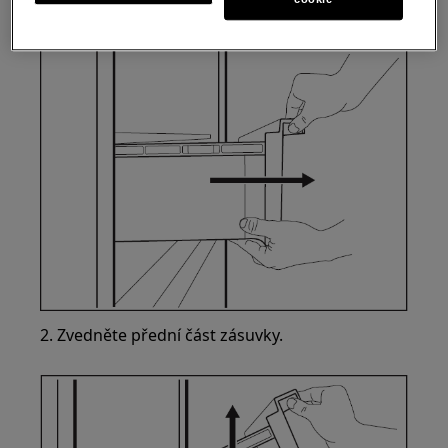
1. Vytáhněte zásuvku z chladničky.
2. Zvedněte přední část zásuvky.