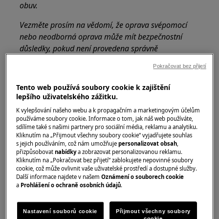
obuv.
Vezměte prosím na vědomí, že oprava svépomocí
nebo neodborná oprava může mít bezpečnostní
důsledky, pokud není provedena správně
Zásuvka GreenZone
Pokračovat bez přijetí
Ve spodní části chladničky je výsuvná zásuvka.
Tento web používá soubory cookie k zajištění
lepšího uživatelského zážitku.
Skleněná police GreenZone je vybavena
K vylepšování našeho webu a k propagačním a marketingovým účelům
zařízením, které reguluje její utěsnění a lze ji
používáme soubory cookie. Informace o tom, jak náš web používáte,
sdílíme také s našimi partnery pro sociální média, reklamu a analytiku.
použít k řízení vlhkosti uvnitř zásuvky.
Kliknutím na „Přijmout všechny soubory cookie“ vyjadřujete souhlas
s jejich používáním, což nám umožňuje
personalizovat obsah
,
Vyjmutí zásuvky GreenZone
přizpůsobovat
nabídky
a zobrazovat personalizovanou reklamu.
Kliknutím na „Pokračovat bez přijetí“ zablokujete nepovinné soubory
Před vyjmutím zásuvky z chladničky se
cookie, což může ovlivnit vaše uživatelské prostředí a dostupné služby.
Další informace najdete v našem
Oznámení o souborech cookie
doporučuje vyprázdnit.
a
Prohlášení o ochraně osobních údajů
.
Vyjmutí zásuvky:
Nastavení souborů cookie
Přijmout všechny soubory
cookie