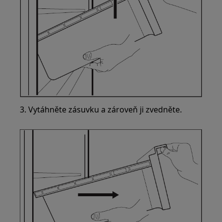
3. Vytáhněte zásuvku a zároveň ji zvedněte.