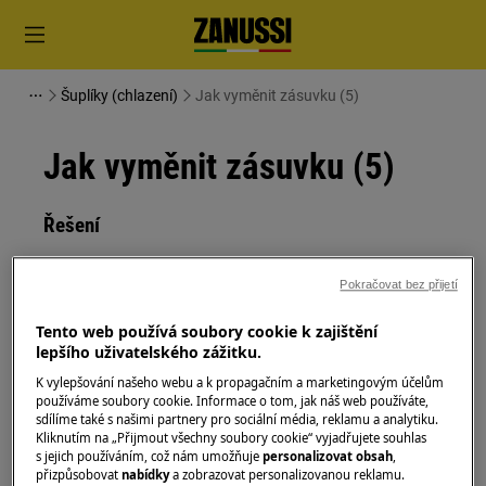
Šuplíky (chlazení)
Jak vyměnit zásuvku (5)
Jak vyměnit zásuvku (5)
Řešení
Před jakoukoli údržbou vypněte spotřebič a
Pokračovat bez přijetí
vytáhněte zástrčku ze zásuvky.
Tento web používá soubory cookie k zajištění
Při přemisťování spotřebičů buďte vždy opatrní, u
lepšího uživatelského zážitku.
těžkých spotřebičů je nutné jej přemisťovat dvěma
K vylepšování našeho webu a k propagačním a marketingovým účelům
osobami.
používáme soubory cookie. Informace o tom, jak náš web používáte,
sdílíme také s našimi partnery pro sociální média, reklamu a analytiku.
Vždy používejte ochranné rukavice a přiloženou
Kliknutím na „Přijmout všechny soubory cookie“ vyjadřujete souhlas
obuv.
s jejich používáním, což nám umožňuje
personalizovat obsah
,
přizpůsobovat
nabídky
a zobrazovat personalizovanou reklamu.