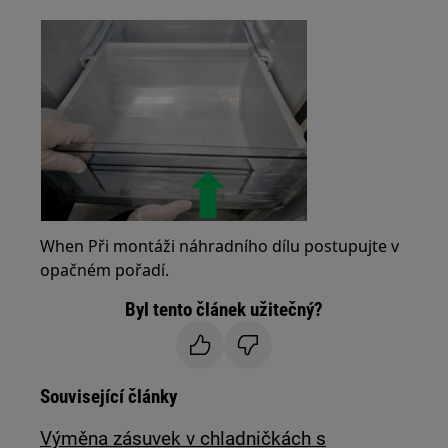
When Při montáži náhradního dílu postupujte v
opačném pořadí.
Byl tento článek užitečný?
Související články
Výměna zásuvek v chladničkách s