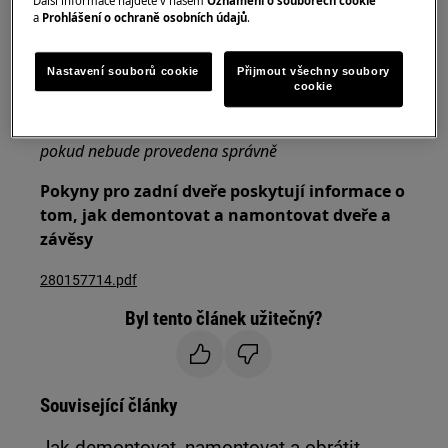
Další informace najdete v našem
Oznámení o souborech cookie
a
Prohlášení o ochraně osobních údajů
.
Vždy používejte ochranné rukavice a přiloženou
obuv.
Nastavení souborů cookie
Přijmout všechny soubory
cookie
Vezměte prosím na vědomí, že neopravitelná nebo
neodborná oprava může mít bezpečnostní důsledky,
pokud nebude provedena správně
Pokyny pro zadní dveře poskytují informace o
tom, jak demontovat a namontovat dveře a
závěsy
280157714.pdf
Byl tento článek užitečný?
Související články
Jak demontovat, namontovat a obrátit