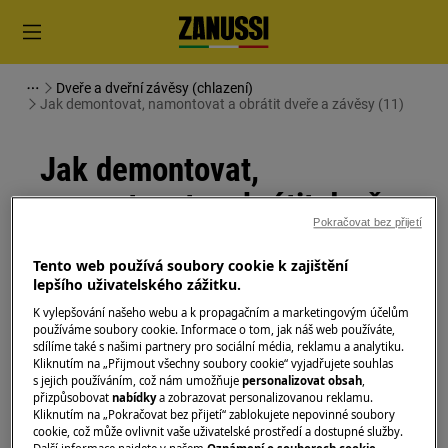
Dveře a dveřní závěsy (chlazení)
Jak demontovat, namontovat a obrátit dveře a závěsy (11)
Jak demontovat,
namontovat a obrátit dveře
Pokračovat bez přijetí
a závěsy (11)
Tento web používá soubory cookie k zajištění
lepšího uživatelského zážitku.
Řešení
K vylepšování našeho webu a k propagačním a marketingovým účelům
používáme soubory cookie. Informace o tom, jak náš web používáte,
Před jakoukoli údržbou vypněte spotřebič a
sdílíme také s našimi partnery pro sociální média, reklamu a analytiku.
vytáhněte zástrčku ze
zásuvky.
Kliknutím na „Přijmout všechny soubory cookie“ vyjadřujete souhlas
s jejich používáním, což nám umožňuje
personalizovat obsah
,
Při přemisťování spotřebičů buďte vždy opatrní, u
přizpůsobovat
nabídky
a zobrazovat personalizovanou reklamu.
Kliknutím na „Pokračovat bez přijetí“ zablokujete nepovinné soubory
těžkých spotřebičů je nutné jej přemisťovat dvěma
cookie, což může ovlivnit vaše uživatelské prostředí a dostupné služby.
osobami.