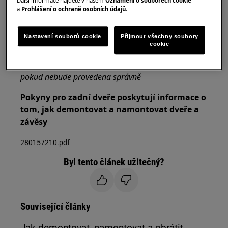
Další informace najdete v našem
Oznámení o souborech cookie
a
Prohlášení o ochraně osobních údajů
.
Vždy používejte ochranné rukavice a přiloženou
obuv.
Nastavení souborů cookie
Přijmout všechny soubory
cookie
Vezměte prosím na vědomí, že neopravitelná nebo
neodborná oprava může mít bezpečnostní důsledky,
pokud nebude provedena správně
Pokyny pro zadní dveře poskytují informace o
tom, jak demontovat a namontovat dveře a
závěsy
280157210.pdf
Byl tento článek užitečný?
Související články
Jak demontovat, namontovat a obrátit