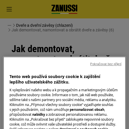
Dveře a dveřní závěsy (chlazení)
Jak demontovat, namontovat a obrátit dveře a závěsy (6)
Jak demontovat,
namontovat a obrátit dveře
Pokračovat bez přijetí
a závěsy (6)
Tento web používá soubory cookie k zajištění
lepšího uživatelského zážitku.
Řešení
K vylepšování našeho webu a k propagačním a marketingovým účelům
používáme soubory cookie. Informace o tom, jak náš web používáte,
Před jakoukoli údržbou vypněte spotřebič a
sdílíme také s našimi partnery pro sociální média, reklamu a analytiku.
vytáhněte zástrčku ze
zásuvky.
Kliknutím na „Přijmout všechny soubory cookie“ vyjadřujete souhlas
s jejich používáním, což nám umožňuje
personalizovat obsah
,
Při přemisťování spotřebičů buďte vždy opatrní, u
přizpůsobovat
nabídky
a zobrazovat personalizovanou reklamu.
Kliknutím na „Pokračovat bez přijetí“ zablokujete nepovinné soubory
těžkých spotřebičů je nutné jej přemisťovat dvěma
cookie, což může ovlivnit vaše uživatelské prostředí a dostupné služby.
osobami.