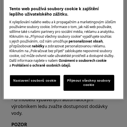
důležité první kroky.
Tento web používá soubory cookie k zajištění
Umístění
lepšího uživatelského zážitku.
K vylepšování našeho webu a k propagačním a marketingovým účelům
• Vyberte místo, které je v blízkosti uzemněné
používáme soubory cookie. Informace o tom, jak náš web používáte,
elektrické zásuvky jiné než GFCI.
Nepoužívejte
sdílíme také s našimi partnery pro sociální média, reklamu a analytiku.
Kliknutím na „Přijmout všechny soubory cookie“ vyjadřujete souhlas
prodlužovací kabel ani zástrčku adaptéru.
s jejich používáním, což nám umožňuje
personalizovat obsah
,
přizpůsobovat
nabídky
a zobrazovat personalizovanou reklamu.
• Pokud je to možné, umístěte chladničku mimo
Kliknutím na „Pokračovat bez přijetí“ zablokujete nepovinné soubory
přímé sluneční světlo a mimo dosah dosahu,
cookie, což může ovlivnit vaše uživatelské prostředí a dostupné služby.
Další informace najdete v našem
Oznámení o souborech cookie
myčky nádobí nebo jiných zdrojů tepla.
a
Prohlášení o ochraně osobních údajů
.
• Chladnička musí být instalována na podlaze,
která je rovná a dostatečně silná, aby unesla
Nastavení souborů cookie
Přijmout všechny soubory
cookie
plně naloženou chladničku.
• U modelů vybavených automatickým
výrobníkem ledu zvažte dostupnost dodávky
vody.
POZOR