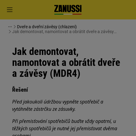
Dveře a dveřní závěsy (chlazení)
Jak demontovat, namontovat a obrátit dveře a závěsy
(MDR4)
Jak demontovat,
namontovat a obrátit dveře
a závěsy (MDR4)
Řešení
Před jakoukoli údržbou vypněte spotřebič a
vytáhněte zástrčku ze
zásuvky.
Při přemisťování spotřebičů buďte vždy opatrní, u
těžkých spotřebičů je nutné jej přemisťovat dvěma
osobami.