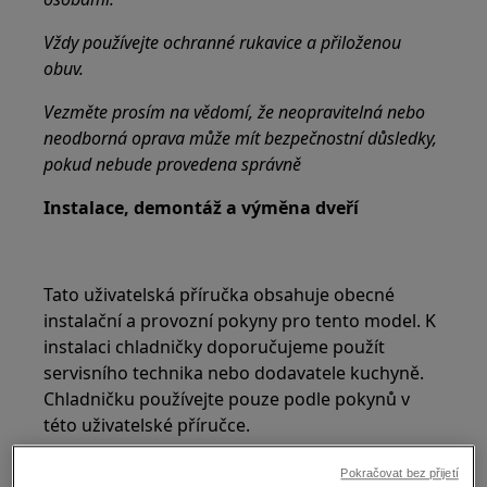
Vždy používejte ochranné rukavice a přiloženou
obuv.
Vezměte prosím na vědomí, že neopravitelná nebo
neodborná oprava může mít bezpečnostní důsledky,
pokud nebude provedena správně
Instalace, demontáž a výměna dveří
Tato uživatelská příručka obsahuje obecné
instalační a provozní pokyny pro tento model. K
instalaci chladničky doporučujeme použít
servisního technika nebo dodavatele kuchyně.
Chladničku používejte pouze podle pokynů v
této uživatelské příručce.
Před spuštěním chladničky proveďte tyto
Pokračovat bez přijetí