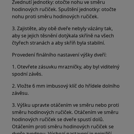
Zvednutí jednotky: otočte nohu ve směru
hodinových ručiček. Spuštění jednotky: otočte
nohu proti směru hodinových ručiček.
3. Zajistěte, aby obě dveře nebyly vázány tak,
aby se jejich těsnění dotýkala skříně na všech
čtyřech stranách a aby skříň byla stabilní.
Provedení finálního nastavení výšky dveří:
1. Otevřete zásuvku mrazničky, aby byl viditelný
spodní závěs.
2. Vložte 6 mm imbusový klíč do hřídele dolního
závěsu.
3. Výšku upravte otáčením ve směru nebo proti
směru hodinových ručiček. Otáčením ve směru
hodinových ručiček se dveře spustí dolů.
Otáčením proti směru hodinových ručiček se
dveře zvednou. Výchozí nastavení je nejnižší