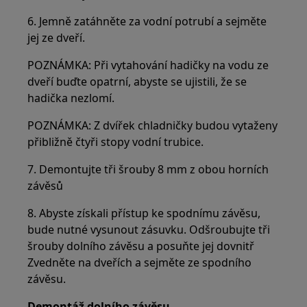
6. Jemně zatáhněte za vodní potrubí a sejměte
jej ze dveří.
POZNÁMKA: Při vytahování hadičky na vodu ze
dveří buďte opatrní, abyste se ujistili, že se
hadička nezlomí.
POZNÁMKA: Z dvířek chladničky budou vytaženy
přibližně čtyři stopy vodní trubice.
7. Demontujte tři šrouby 8 mm z obou horních
závěsů
8. Abyste získali přístup ke spodnímu závěsu,
bude nutné vysunout zásuvku. Odšroubujte tři
šrouby dolního závěsu a posuňte jej dovnitř
Zvedněte na dveřích a sejměte ze spodního
závěsu.
Demontáž dolního závěsu