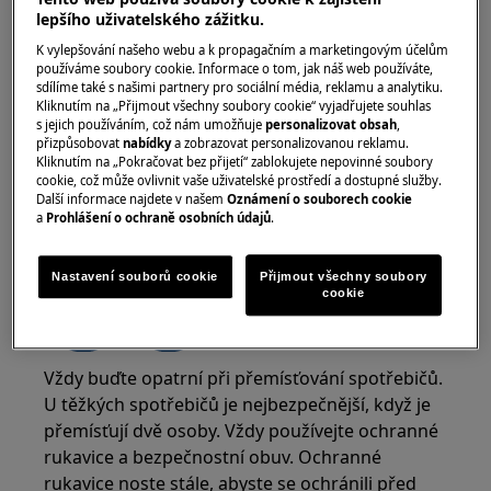
lepšího uživatelského zážitku.
K vylepšování našeho webu a k propagačním a marketingovým účelům
používáme soubory cookie. Informace o tom, jak náš web používáte,
sdílíme také s našimi partnery pro sociální média, reklamu a analytiku.
Kliknutím na „Přijmout všechny soubory cookie“ vyjadřujete souhlas
s jejich používáním, což nám umožňuje
personalizovat obsah
,
přizpůsobovat
nabídky
a zobrazovat personalizovanou reklamu.
Kliknutím na „Pokračovat bez přijetí“ zablokujete nepovinné soubory
cookie, což může ovlivnit vaše uživatelské prostředí a dostupné služby.
Další informace najdete v našem
Oznámení o souborech cookie
a
Prohlášení o ochraně osobních údajů
.
VAROVÁNÍ!
RIZIKO ZRANĚNÍ
Nastavení souborů cookie
Přijmout všechny soubory
cookie
Vždy buďte opatrní při přemísťování spotřebičů.
U těžkých spotřebičů je nejbezpečnější, když je
přemísťují dvě osoby. Vždy používejte ochranné
rukavice a bezpečnostní obuv. Ochranné
rukavice noste stále, abyste se ochránili před