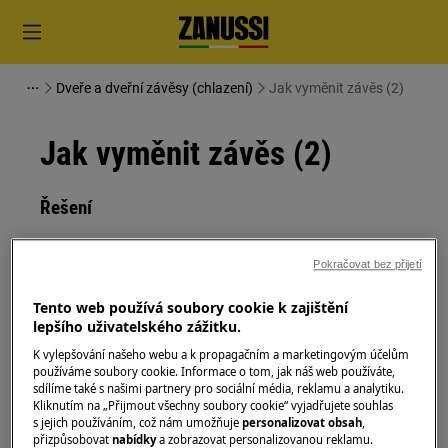
Dveře a dveřní závěsy (chlazení)
Jak vyměnit závěs (2)
Jak vyměnit závěs (2)
Řešení
Před jakoukoli údržbou vypněte spotřebič a
Pokračovat bez přijetí
vytáhněte zástrčku ze
zásuvky.
Tento web používá soubory cookie k zajištění
Při přemisťování spotřebičů buďte vždy opatrní, u
lepšího uživatelského zážitku.
těžkých spotřebičů je nutné jej přemisťovat dvěma
K vylepšování našeho webu a k propagačním a marketingovým účelům
osobami.
používáme soubory cookie. Informace o tom, jak náš web používáte,
sdílíme také s našimi partnery pro sociální média, reklamu a analytiku.
Vždy používejte ochranné rukavice a přiloženou
Kliknutím na „Přijmout všechny soubory cookie“ vyjadřujete souhlas
obuv.
s jejich používáním, což nám umožňuje
personalizovat obsah
,
přizpůsobovat
nabídky
a zobrazovat personalizovanou reklamu.