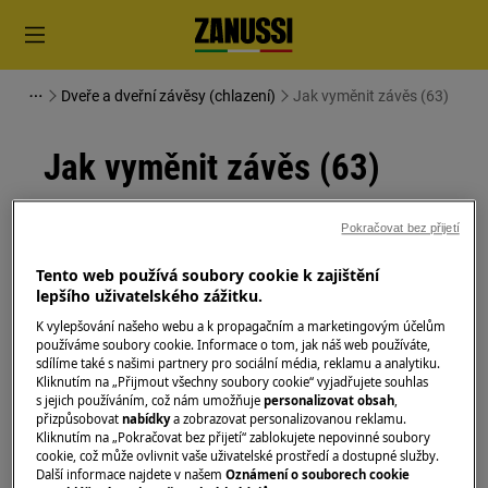
Dveře a dveřní závěsy (chlazení)
Jak vyměnit závěs (63)
Jak vyměnit závěs (63)
Řešení
Pokračovat bez přijetí
Před jakoukoli údržbou vypněte spotřebič a
Tento web používá soubory cookie k zajištění
vytáhněte zástrčku ze
zásuvky.
lepšího uživatelského zážitku.
K vylepšování našeho webu a k propagačním a marketingovým účelům
Při přemisťování spotřebičů buďte vždy opatrní, u
používáme soubory cookie. Informace o tom, jak náš web používáte,
těžkých spotřebičů je nutné jej přemisťovat dvěma
sdílíme také s našimi partnery pro sociální média, reklamu a analytiku.
Kliknutím na „Přijmout všechny soubory cookie“ vyjadřujete souhlas
osobami.
s jejich používáním, což nám umožňuje
personalizovat obsah
,
přizpůsobovat
nabídky
a zobrazovat personalizovanou reklamu.
Vždy používejte ochranné rukavice a přiloženou
Kliknutím na „Pokračovat bez přijetí“ zablokujete nepovinné soubory
cookie, což může ovlivnit vaše uživatelské prostředí a dostupné služby.
obuv.
Další informace najdete v našem
Oznámení o souborech cookie