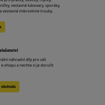
ničky, vestavné kávovary, sporáky,
 a vestavné mikrovlnné trouby.
s
íslušenství
nální náhradní díly pro váš
e-shopu a nechte si je doručit
o obchodu