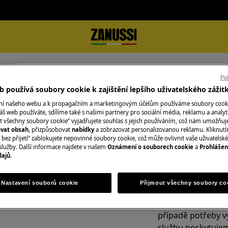
unguje
Pok
 používá soubory cookie k zajištění lepšího uživatelského zážit
efunguje
ání našeho webu a k propagačním a marketingovým účelům používáme soubory cook
áš web používáte, sdílíme také s našimi partnery pro sociální média, reklamu a analyt
t všechny soubory cookie“ vyjadřujete souhlas s jejich používáním, což nám umožňuj
ovat obsah
, přizpůsobovat
nabídky
a zobrazovat personalizovanou reklamu. Kliknut
bez přijetí“ zablokujete nepovinné soubory cookie, což může ovlivnit vaše uživatelské
Objednejte si serv
služby. Další informace najdete v našem
Oznámení o souborech cookie
a
Prohlášen
dajů
.
V oblasti, ve kter
Fixní cena servisu
Nastavení souborů cookie
Přijmout všechny soubory co
kvalifikovaní servi
nejprve zkontrolu
případě potřeby v
službu poskytujem