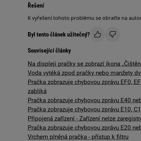
Řešení
K vyřešení tohoto problému se obraťte na autor
Byl tento článek užitečný?
Související články
Na displeji pračky se zobrazí ikona „Čiště
Voda vytéká zpod pračky nebo manžety dv
Pračka zobrazuje chybovou zprávu EF0, EF
zabliká
Pračka zobrazuje chybovou zprávu E40 neb
Pračka zobrazuje chybovou zprávu E10, C1,
Připojená zařízení - Zařízení nelze zaregist
Pračka zobrazuje chybovou zprávu E20 nebo
Vrchem plněná pračka - přístup k filtru