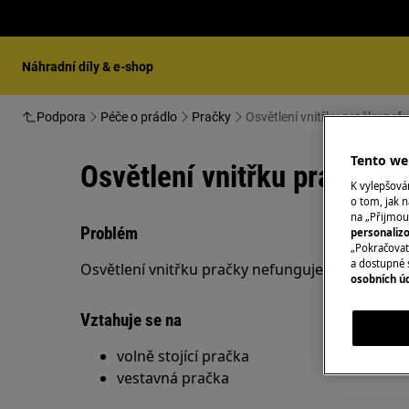
Náhradní díly & e-shop
Podpora
Péče o prádlo
Pračky
Osvětlení vnitřku pračky nef
Tento web
Osvětlení vnitřku pračky n
K vylepšov
o tom, jak n
na „Přijmou
Problém
personaliz
„Pokračovat 
a dostupné 
Osvětlení vnitřku pračky nefunguje
osobních ú
Vztahuje se na
volně stojící pračka
vestavná pračka