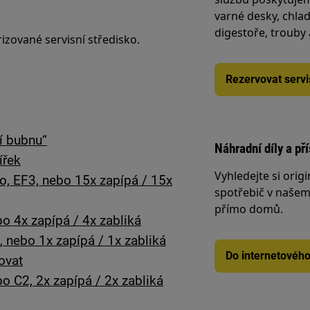
varné desky, chlad
digestoře, trouby
izované servisní středisko.
Rezervovat servi
ní bubnu“
Náhradní díly a př
ířek
Vyhledejte si origi
o, EF3, nebo 15x zapípá / 15x
spotřebič v našem 
přímo domů.
o 4x zapípá / 4x zabliká
 nebo 1x zapípá / 1x zabliká
Do internetovéh
rovat
 C2, 2x zapípá / 2x zabliká