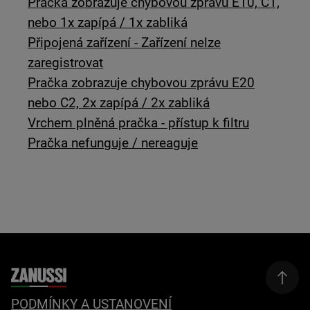
Pračka zobrazuje chybovou zprávu E10, C1,
nebo 1x zapípá / 1x zabliká
Připojená zařízení - Zařízení nelze
zaregistrovat
Pračka zobrazuje chybovou zprávu E20
nebo C2, 2x zapípá / 2x zabliká
Vrchem plněná pračka - přístup k filtru
Pračka nefunguje / nereaguje
PODMÍNKY A USTANOVENÍ