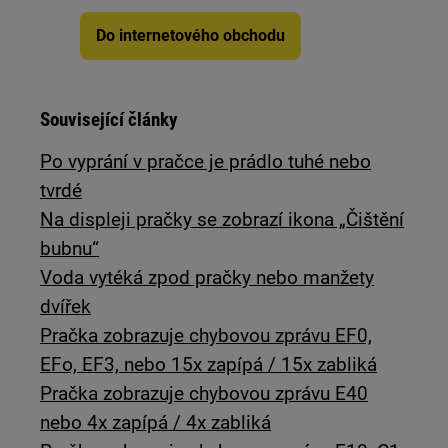
Do internetového obchodu
Související články
Po vyprání v pračce je prádlo tuhé nebo
tvrdé
Na displeji pračky se zobrazí ikona „Čištění
bubnu“
Voda vytéká zpod pračky nebo manžety
dvířek
Pračka zobrazuje chybovou zprávu EF0,
EFo, EF3, nebo 15x zapípá / 15x zabliká
Pračka zobrazuje chybovou zprávu E40
nebo 4x zapípá / 4x zabliká