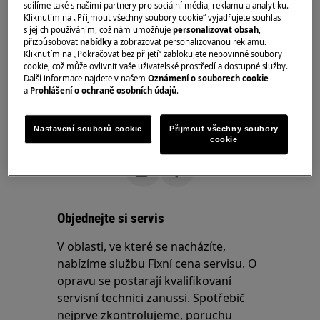
sdílíme také s našimi partnery pro sociální média, reklamu a analytiku.
Platí pro:
Kliknutím na „Přijmout všechny soubory cookie“ vyjadřujete souhlas
s jejich používáním, což nám umožňuje
personalizovat obsah
,
přizpůsobovat
nabídky
a zobrazovat personalizovanou reklamu.
Pračka s konektivitou
Kliknutím na „Pokračovat bez přijetí“ zablokujete nepovinné soubory
cookie, což může ovlivnit vaše uživatelské prostředí a dostupné služby.
Řešení:
Další informace najdete v našem
Oznámení o souborech cookie
a
Prohlášení o ochraně osobních údajů
.
Proveďte normální cyklus při 90 ° C (bavlna
90).
Nastavení souborů cookie
Přijmout všechny soubory
cookie
Byl tento článek užitečný?
Objednejte si servis
V oblasti, ve které se nacházíte,
nabízíme službu Fixní cena servisu. O
opravu se postarají kvalifikovaní
servisní technici zanussi. Spotřebič
nejprve zkontrolujeme, poruchu