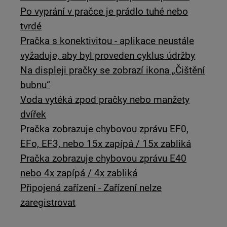
Po vyprání v pračce je prádlo tuhé nebo
tvrdé
Pračka s konektivitou - aplikace neustále
vyžaduje, aby byl proveden cyklus údržby
Na displeji pračky se zobrazí ikona „Čištění
bubnu“
Voda vytéká zpod pračky nebo manžety
dvířek
Pračka zobrazuje chybovou zprávu EF0,
EFo, EF3, nebo 15x zapípá / 15x zabliká
Pračka zobrazuje chybovou zprávu E40
nebo 4x zapípá / 4x zabliká
Připojená zařízení - Zařízení nelze
zaregistrovat