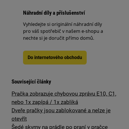
Náhradní díly a příslušenství
Vyhledejte si originální náhradní díly
pro váš spotřebič v našem e-shopu a
nechte si je doručit přímo domů.
Do internetového obchodu
Související články
Pračka zobrazuje chybovou zprávu E10, C1,
nebo 1x zapípá / 1x zabliká
Dveře pračky jsou zablokované a nelze je
otevřít
Šedé skvrny na prádle po praní v pračce