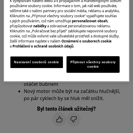
K vylepšování našeho webu a k propagačním a marketingovým účelům
používáme soubory cookie. Informace o tom, jak náš web používáte,
Řešení
sdílíme také s našimi partnery pro sociální média, reklamu a analytiku.
Kliknutím na „Přijmout všechny soubory cookie“ vyjadřujete souhlas
s jejich používáním, což nám umožňuje
personalizovat obsah
,
1. Je normální, pokud pračka vydává bzučivý
přizpůsobovat
nabídky
a zobrazovat personalizovanou reklamu.
zvuk během praní.
Kliknutím na „Pokračovat bez přijetí“ zablokujete nepovinné soubory
cookie, což může ovlivnit vaše uživatelské prostředí a dostupné služby.
Mnoho praček vydává tento typ zvuku,
Další informace najdete v našem
Oznámení o souborech cookie
a
Prohlášení o ochraně osobních údajů
.
který vychází z motoru.
Motor má pohybující se vnitřní části, které
vydávají tento zvuk, když přijdou navzájem
Nastavení souborů cookie
Přijmout všechny soubory
cookie
do kontaktu.
Tento zvuk přestane, když motor přestane
otáčet bubnem
Nový motor může být na začátku hlučnější,
po pár cyklech by se hluk měl snížit.
Byl tento článek užitečný?