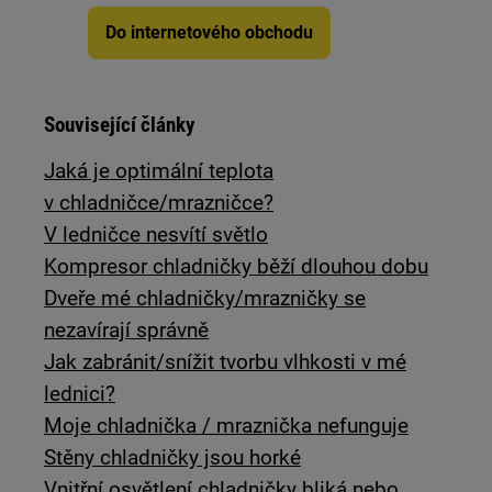
Do internetového obchodu
Související články
Jaká je optimální teplota
v chladničce/mrazničce?
V ledničce nesvítí světlo
Kompresor chladničky běží dlouhou dobu
Dveře mé chladničky/mrazničky se
nezavírají správně
Jak zabránit/snížit tvorbu vlhkosti v mé
lednici?
Moje chladnička / mraznička nefunguje
Stěny chladničky jsou horké
Vnitřní osvětlení chladničky bliká nebo