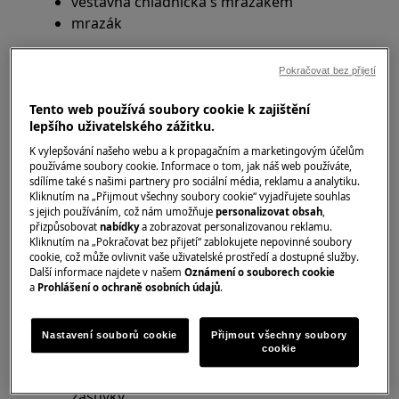
vestavná chladnička s mrazákem
mrazák
Řešení
Pokračovat bez přijetí
Odmrazování chladničky:
Tento web používá soubory cookie k zajištění
lepšího uživatelského zážitku.
Vypněte spotřebič a vypojte jej ze zásuvky.
K vylepšování našeho webu a k propagačním a marketingovým účelům
Ze spotřebiče vyjměte potraviny a zásuvky.
používáme soubory cookie. Informace o tom, jak náš web používáte,
Pokud je váš spotřebič vybaven
sdílíme také s našimi partnery pro sociální média, reklamu a analytiku.
Kliknutím na „Přijmout všechny soubory cookie“ vyjadřujete souhlas
kombinovaným kanálem pro odvod
s jejich používáním, což nám umožňuje
personalizovat obsah
,
škrábaného ledu a vody, ujistěte se, že
přizpůsobovat
nabídky
a zobrazovat personalizovanou reklamu.
Kliknutím na „Pokračovat bez přijetí“ zablokujete nepovinné soubory
podél něj umístíte odkapávací misku.
cookie, což může ovlivnit vaše uživatelské prostředí a dostupné služby.
Odmrazte jakoukoliv nahromaděnou
Další informace najdete v našem
Oznámení o souborech cookie
námrazu přirozeně ponecháním
a
Prohlášení o ochraně osobních údajů
.
otevřených dveří.
Vyčistěte a otřete vnitřek vašeho
Nastavení souborů cookie
Přijmout všechny soubory
cookie
spotřebiče vlhkým hadrem.
Demontujte vypouštěcí kanál a vložte zpět
zásuvky.