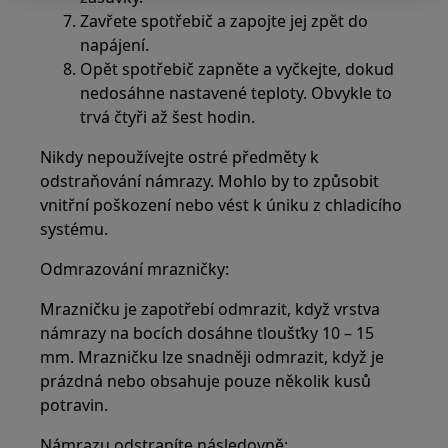
Zavřete spotřebič a zapojte jej zpět do
napájení.
Opět spotřebič zapněte a vyčkejte, dokud
nedosáhne nastavené teploty. Obvykle to
trvá čtyři až šest hodin.
Nikdy nepoužívejte ostré předměty k
odstraňování námrazy. Mohlo by to způsobit
vnitřní poškození nebo vést k úniku z chladicího
systému.
Odmrazování mrazničky:
Mrazničku je zapotřebí odmrazit, když vrstva
námrazy na bocích dosáhne tloušťky 10 – 15
mm. Mrazničku lze snadněji odmrazit, když je
prázdná nebo obsahuje pouze několik kusů
potravin.
Námrazu odstraníte následovně: