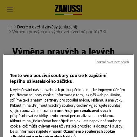
Dveře a dveřní závěsy (chlazení)
Výměna pravých a levých dveří (včetně pantů) 7KL
Výměna pravých a levých
dveří (včetně pantů) 7KL
Pokračovat bez přijetí
Tento web používá soubory cookie k zajištění
Řešení
lepšího uživatelského zážitku.
K vylepšování našeho webu a k propagačním a marketingovým účelům
Před jakoukoli údržbou vypněte spotřebič a
používáme soubory cookie. Informace o tom, jak náš web používáte,
vytáhněte zástrčku ze
zásuvky.
sdílíme také s našimi partnery pro sociální média, reklamu a analytiku.
Kliknutím na „Přijmout všechny soubory cookie“ vyjadřujete souhlas
Při přemisťování spotřebičů buďte vždy opatrní, u
s jejich používáním, což nám umožňuje
personalizovat obsah
,
přizpůsobovat
nabídky
a zobrazovat personalizovanou reklamu.
těžkých spotřebičů je nutné jej přemisťovat dvěma
Kliknutím na „Pokračovat bez přijetí“ zablokujete nepovinné soubory
osobami.
cookie, což může ovlivnit vaše uživatelské prostředí a dostupné služby.
Další informace najdete v našem
Oznámení o souborech cookie
a
Prohlášení o ochraně osobních údajů
.