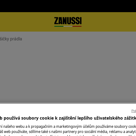
šičky prádla
ra pro Návod na opravu - Sušičky 
Pok
 používá soubory cookie k zajištění lepšího uživatelského zážit
ání našeho webu a k propagačním a marketingovým účelům používáme soubory cook
áš web používáte, sdílíme také s našimi partnery pro sociální média, reklamu a analyt