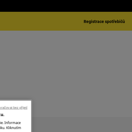
Registrace spotřebičů
prádla
račovat bez přijetí
ku.
ie. Informace
iku. Kliknutím