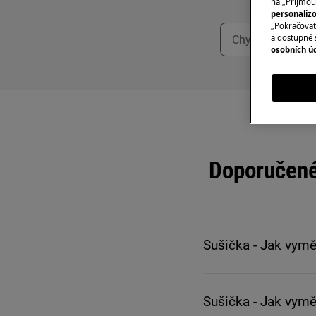
na „Přijmou
personaliz
„Pokračovat 
a dostupné 
osobních ú
Doporučené
Sušička - Jak vym
Sušička - Jak vymě