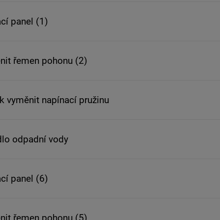
cí panel (1)
ěnit řemen pohonu (2)
ak vyměnit napínací pružinu
dlo odpadní vody
cí panel (6)
ěnit řemen pohonu (5)