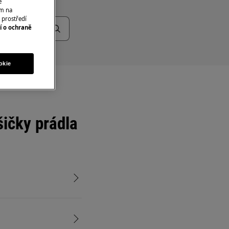
e
ím na
 prostředí
í o ochraně
okie
ičky prádla