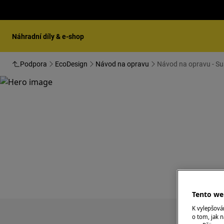
Náhradní díly & e-shop
Podpora
EcoDesign
Návod na opravu
Návod na opravu - Su
Podpo
Tento web
K vylepšov
o tom, jak n