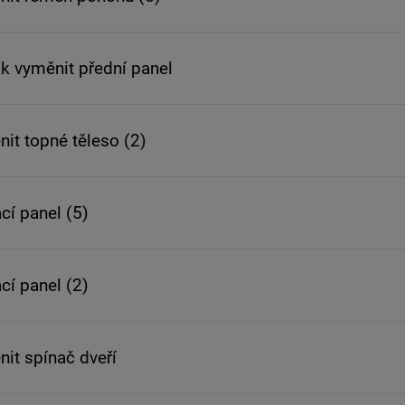
ak vyměnit přední panel
nit topné těleso (2)
cí panel (5)
cí panel (2)
nit spínač dveří