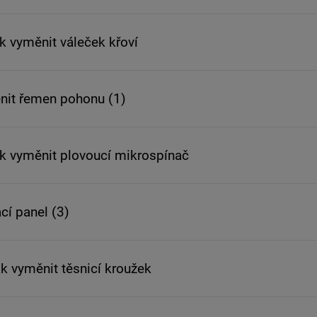
ak vyměnit váleček křoví
ěnit řemen pohonu (1)
ak vyměnit plovoucí mikrospínač
cí panel (3)
ak vyměnit těsnicí kroužek