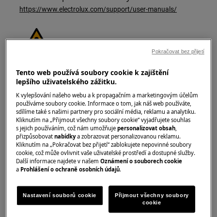
https://www.electrolux.com/support/user-manuals/
Pokračovat bez přijetí
VAROVÁNÍ!
NEBEZPEČÍ ELEKTRICKÉHO ÚDERU
Tento web používá soubory cookie k zajištění
lepšího uživatelského zážitku.
Před jakoukoliv opravou nebo údržbou vypněte
K vylepšování našeho webu a k propagačním a marketingovým účelům
spotřebič a odpojte síťovou zástrčku ze zásuvky.
používáme soubory cookie. Informace o tom, jak náš web používáte,
sdílíme také s našimi partnery pro sociální média, reklamu a analytiku.
Kliknutím na „Přijmout všechny soubory cookie“ vyjadřujete souhlas
s jejich používáním, což nám umožňuje
personalizovat obsah
,
přizpůsobovat
nabídky
a zobrazovat personalizovanou reklamu.
Kliknutím na „Pokračovat bez přijetí“ zablokujete nepovinné soubory
cookie, což může ovlivnit vaše uživatelské prostředí a dostupné služby.
Další informace najdete v našem
Oznámení o souborech cookie
a
Prohlášení o ochraně osobních údajů
.
Nastavení souborů cookie
Přijmout všechny soubory
cookie