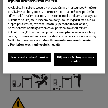
lepšího uživatelského zážitku.
https://www.electrolux.com/support/user-manuals/
K vylepšování našeho webu a k propagačním a marketingovým účelům
používáme soubory cookie. Informace o tom, jak náš web používáte,
sdílíme také s našimi partnery pro sociální média, reklamu a analytiku.
Kliknutím na „Přijmout všechny soubory cookie“ vyjadřujete souhlas
s jejich používáním, což nám umožňuje
personalizovat obsah
,
přizpůsobovat
nabídky
a zobrazovat personalizovanou reklamu.
Kliknutím na „Pokračovat bez přijetí“ zablokujete nepovinné soubory
VAROVÁNÍ!
NEBEZPEČÍ ÚRAZU ELEKTRICKÝM
cookie, což může ovlivnit vaše uživatelské prostředí a dostupné služby.
PROUDEM
Další informace najdete v našem
Oznámení o souborech cookie
a
Prohlášení o ochraně osobních údajů
.
Před jakoukoliv opravou nebo údržbou vypněte
spotřebič a odpojte síťovou zástrčku ze zásuvky.
Nastavení souborů cookie
Přijmout všechny soubory
cookie