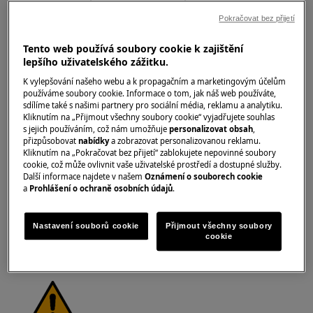
https://www.electrolux.com/support/user-manuals/
Pokračovat bez přijetí
Tento web používá soubory cookie k zajištění
lepšího uživatelského zážitku.
K vylepšování našeho webu a k propagačním a marketingovým účelům
používáme soubory cookie. Informace o tom, jak náš web používáte,
VAROVÁNÍ!
NEBEZPEČÍ ÚRAZU ELEKTRICKÝM
sdílíme také s našimi partnery pro sociální média, reklamu a analytiku.
PROUDEM
Kliknutím na „Přijmout všechny soubory cookie“ vyjadřujete souhlas
s jejich používáním, což nám umožňuje
personalizovat obsah
,
přizpůsobovat
nabídky
a zobrazovat personalizovanou reklamu.
Před jakoukoliv opravou nebo údržbou vypněte
Kliknutím na „Pokračovat bez přijetí“ zablokujete nepovinné soubory
přístroj a odpojte síťovou zástrčku ze zásuvky.
cookie, což může ovlivnit vaše uživatelské prostředí a dostupné služby.
Další informace najdete v našem
Oznámení o souborech cookie
a
Prohlášení o ochraně osobních údajů
.
Nastavení souborů cookie
Přijmout všechny soubory
cookie