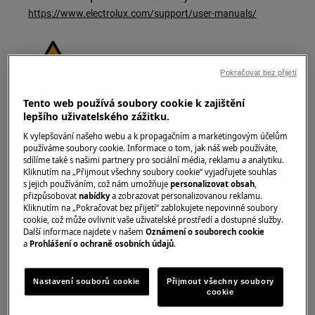
https://www.electrolux.com/support/user-manuals/
Pokračovat bez přijetí
VAROVÁNÍ!
NEBEZPEČÍ ELEKTRICKÉHO ÚRAZU
Tento web používá soubory cookie k zajištění
lepšího uživatelského zážitku.
Před jakoukoliv opravou nebo údržbou vypněte
K vylepšování našeho webu a k propagačním a marketingovým účelům
přístroj a odpojte síťovou zástrčku ze zásuvky.
používáme soubory cookie. Informace o tom, jak náš web používáte,
sdílíme také s našimi partnery pro sociální média, reklamu a analytiku.
Kliknutím na „Přijmout všechny soubory cookie“ vyjadřujete souhlas
s jejich používáním, což nám umožňuje
personalizovat obsah
,
přizpůsobovat
nabídky
a zobrazovat personalizovanou reklamu.
Kliknutím na „Pokračovat bez přijetí“ zablokujete nepovinné soubory
cookie, což může ovlivnit vaše uživatelské prostředí a dostupné služby.
Další informace najdete v našem
Oznámení o souborech cookie
a
Prohlášení o ochraně osobních údajů
.
Nastavení souborů cookie
Přijmout všechny soubory
cookie