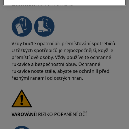
VAROVÁNÍ!
RIZIKO ZRANĚNÍ
Vždy buďte opatrní při přemísťování spotřebičů.
U těžkých spotřebičů je nejbezpečnější, když je
přemístí dvě osoby. Vždy používejte ochranné
rukavice a bezpečnostní obuv. Ochranné
rukavice noste stále, abyste se ochránili před
řeznými ranami od ostrých hran.
VAROVÁNÍ!
RIZIKO PORANĚNÍ OČÍ